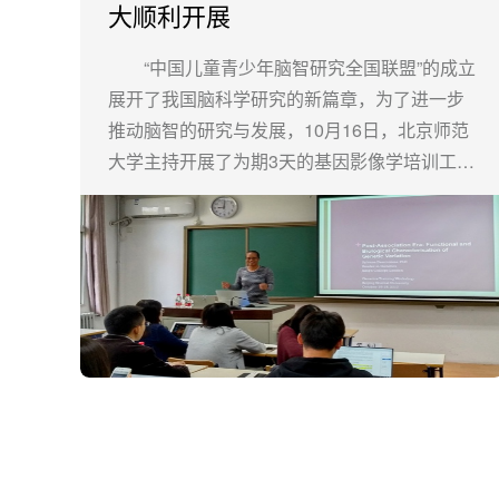
大顺利开展
“中国儿童青少年脑智研究全国联盟”的成立
展开了我国脑科学研究的新篇章，为了进一步
推动脑智的研究与发展，10月16日，北京师范
大学主持开展了为期3天的基因影像学培训工作
坊活动。此次工作坊邀请了英国伦敦国王学院
脑与基因方面资深专家Gunter Schumann教
授、Sylvane Desrivieres教授及资深研究者贾
天野博士后来京讲授。北京师范大学、北京大
学、西南大学、华南师范大学、天津师范大
学、辽宁师范大学、西北师范大学、深圳大
学、中国科学院心理研究所、天津医科大学总
医院等科研机构的青年教师及研究生代表共60
余人参加了此次培训活动。