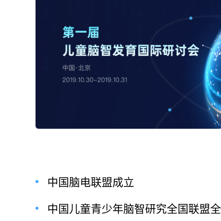
儿童脑智
中心沈建忠
，项目负
陈琪博
由北京师范
023-03-28
中国脑电联盟成立
中国儿童青少年脑智研究全国联盟全